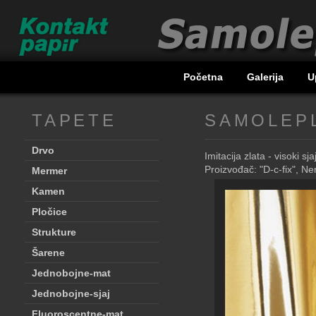
Početna
Galerija
U
TAPETE
SAMOLEPL
Drvo
Imitacija zlata - visoki sjaj
Proizvođač: "D-c-fix", N
Mermer
Kamen
Pločice
Strukture
Šarene
Jednobojne-mat
Jednobojne-sjaj
Fluoroscentne-mat